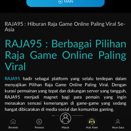
MAIN
RAJA95 : Hiburan Raja Game Online Paling Viral Se-
Asia
RAJA95 : Berbagai Pilihan
Raja Game Online Paling
Viral
RAJA95
hadir sebagai platform yang selalu terdepan dalam
menyajikan Pilihan Raja Game Online Paling Viral. Dengan
kurasi permainan yang tepat dan dukungan server yang tangguh,
RAJA95 menjadi magnet bagi para pemain yang ingin
merasakan sensasi kemenangan di game-game yang sedang
hangat dibicarakan di media sosial dan komunitas gaming.
Beranda
Promosi
Masuk
Hub. Kami
Akun Saya