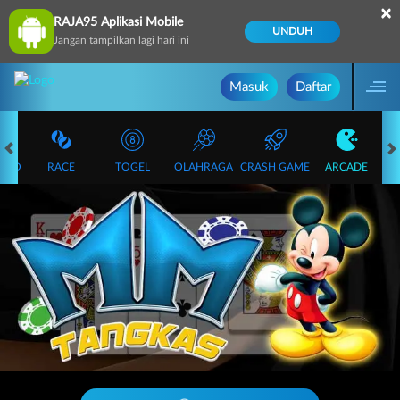
×
RAJA95 Aplikasi Mobile
UNDUH
Jangan tampilkan lagi hari ini
Masuk
Daftar
SINO
RACE
TOGEL
OLAHRAGA
CRASH GAME
ARCADE
E