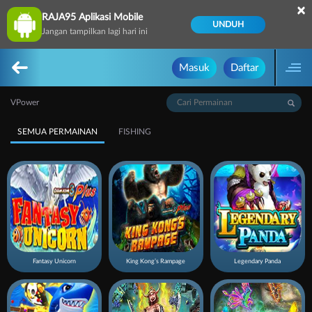
×
RAJA95 Aplikasi Mobile
UNDUH
Jangan tampilkan lagi hari ini
Masuk
Daftar
VPower
SEMUA PERMAINAN
FISHING
Fantasy Unicorn
King Kong’s Rampage
Legendary Panda