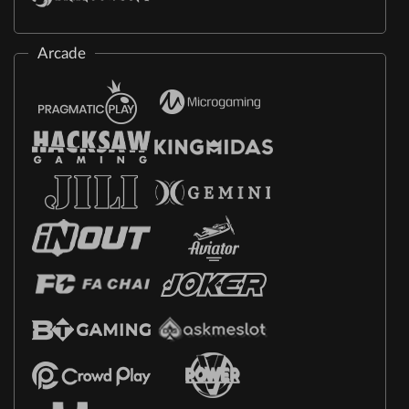
Arcade