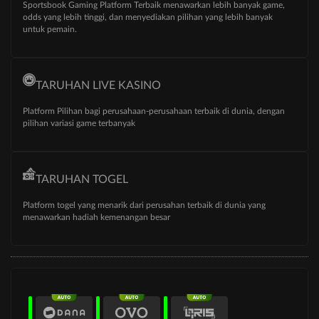
Sportsbook Gaming Platform Terbaik menawarkan lebih banyak game,
odds yang lebih tinggi, dan menyediakan pilihan yang lebih banyak
untuk pemain.
TARUHAN LIVE KASINO
Platform Pilihan bagi perusahaan-perusahaan terbaik di dunia, dengan
pilihan variasi game terbanyak
TARUHAN TOGEL
Platform togel yang menarik dari perusahan terbaik di dunia yang
menawarkan hadiah kemenangan besar