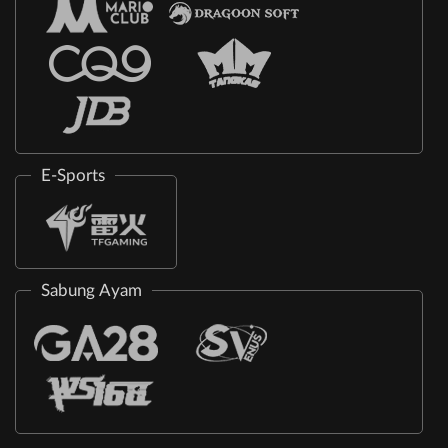
E-Sports
Sabung Ayam