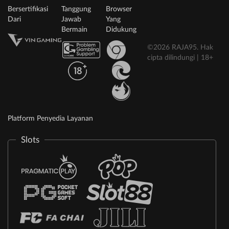
Bersertifikasi
Tanggung
Browser
Dari
Jawab
Yang
Bermain
Didukung
©2026 RAJA95. Hak
cipta dilindungi | 18+
Platform Penyedia Layanan
Slots