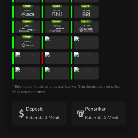
* Selama bank maintenance dan bank offline deposit dan penarikan
tidak dapat diproses
Deposit
Penarikan
Rata-rata 3 Menit
Rata-rata 5 Menit