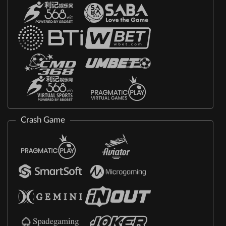
Crash Game