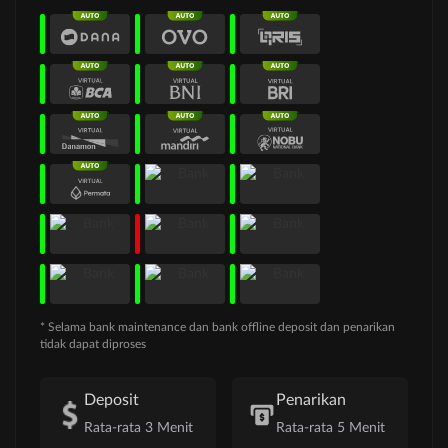
* Selama bank maintenance dan bank offline deposit dan penarikan
tidak dapat diproses
Deposit
Penarikan
Rata-rata 3 Menit
Rata-rata 5 Menit