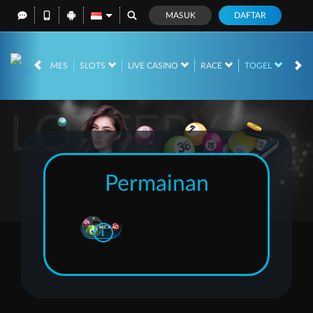
MASUK
DAFTAR
HOT GAMES
SLOTS
LIVE CASINO
RACE
TOGEL
OLA
Permainan
i