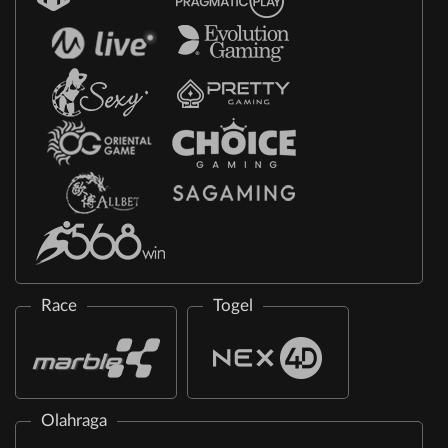
Race
Togel
Olahraga