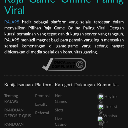
Viral
RAJA95
hadir sebagai platform yang selalu terdepan dalam
menyajikan Pilihan Raja Game Online Paling Viral. Dengan
kurasi permainan yang tepat dan dukungan server yang tangguh,
RAJA95 menjadi magnet bagi para pemain yang ingin merasakan
sensasi kemenangan di game-game yang sedang hangat
dibicarakan di media sosial dan komunitas gaming.
Kebijaksanaan
Platform
Kategori
Dukungan
Komunitas
Tentang
Promosi
Hot
Heylink
RAJA95
Games
Loyalty
LinkList
PANDUAN
Slots
Referral
DEPOSIT QRIS
Whatsa
Live
pp
PANDUAN
Casino