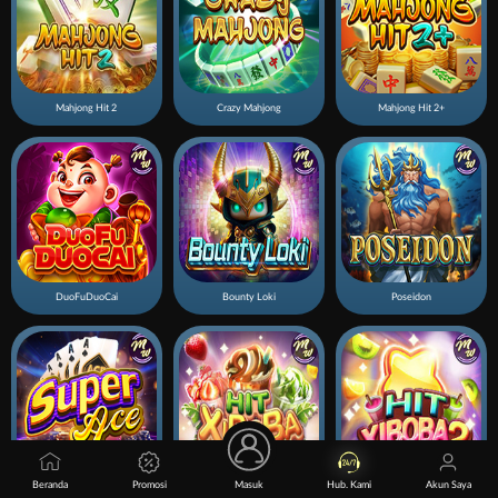
Mahjong Hit 2
Crazy Mahjong
Mahjong Hit 2+
DuoFuDuoCai
Bounty Loki
Poseidon
Beranda
Promosi
Masuk
Hub. Kami
Akun Saya
Super Ace
XiBoBa Hit
XiBoBa Hit2