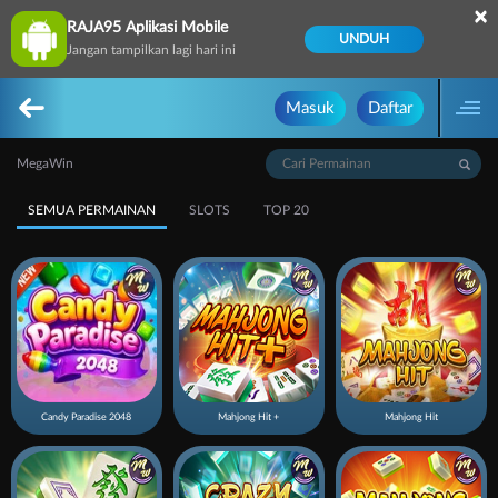
×
RAJA95 Aplikasi Mobile
UNDUH
Jangan tampilkan lagi hari ini
Masuk
Daftar
MegaWin
SEMUA PERMAINAN
SLOTS
TOP 20
Candy Paradise 2048
Mahjong Hit +
Mahjong Hit