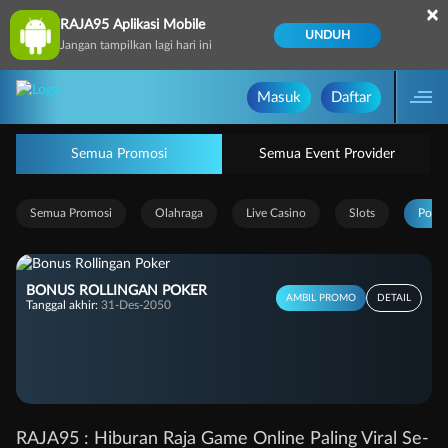
×
RAJA95 Aplikasi Mobile
UNDUH
Jangan tampilkan lagi hari ini
Masuk
Daftar
Semua Promosi
Semua Event Provider
Semua Promosi
Olahraga
Live Casino
Slots
Poker
BONUS ROLLINGAN POKER
AMBIL PROMO
DETAIL
Tanggal akhir:
31-Des-2050
RAJA95 : Hiburan Raja Game Online Paling Viral Se-